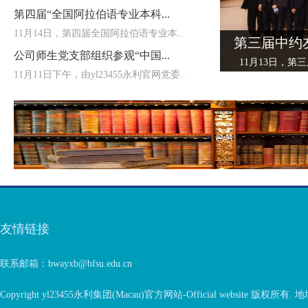
第四届“全国阿拉伯语专业本科...
11月14日，第四届全国阿拉伯语专业本..
第三届中约
公司师生党支部组织参观“中国...
11月13日，第三
11月11日下午，由yl23455永利官网党委..
友情链接
联系邮箱：bwayxb@bfsu.edu.cn
Copyright yl23455永利集团(Macau)官方网站-Official website 版权