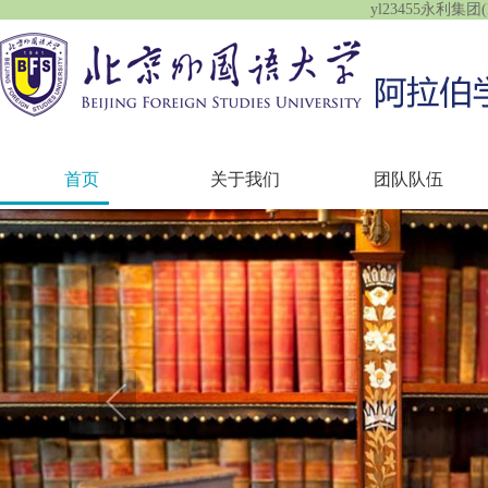
yl23455永利集团(Ma
首页
关于我们
团队队伍