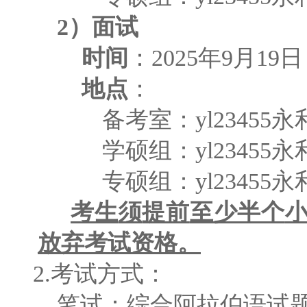
2
）面试
时间
：2025年
9
月19
地点
：
备考室：yl2345
学硕组：yl2345
专硕组：yl2345
考生
须
提前
至少半个
放弃
考试
资格。
2.
考试方式：
笔试：综合阿拉伯语试